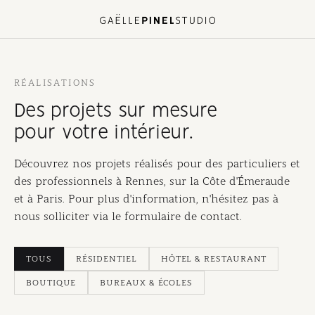
RÉALISATIONS
Des projets sur mesure
pour votre intérieur.
Découvrez nos projets réalisés pour des particuliers et
des professionnels à Rennes, sur la Côte d'Émeraude
et à Paris. Pour plus d'information, n'hésitez pas à
nous solliciter via le formulaire de contact.
TOUS
RÉSIDENTIEL
HÔTEL & RESTAURANT
Maison Bord de Mer
BOUTIQUE
BUREAUX & ÉCOLES
Appartement Barre Saint-Just
SAINT-BRIAC-SUR-MER
Hôtel les Voisins
RENNES
Restaurant la Gouaille
SAINT-BRIEUC